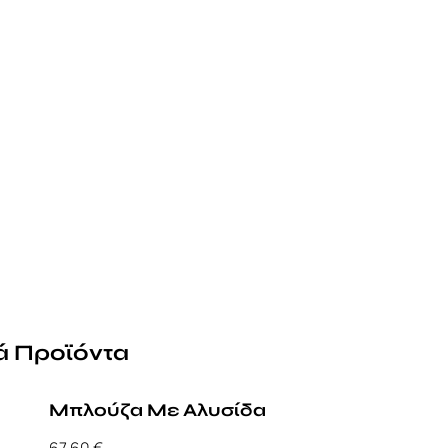
ά Προϊόντα
Μπλούζα Με Αλυσίδα
67,60
€