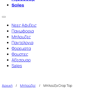
Sales
Νεες Αφιξεις
Πανωφορια
Μπλουζες
Παντελονια
Φορεματα
Φουστες
Αξεσουαρ
Sales
Αρχική
/
Μπλούζες
/
Μπλούζα Crop Top