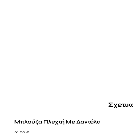
Σχετικ
Μπλούζα Πλεχτή Με Δαντέλα
21,50
€