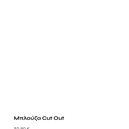
Μπλούζα Cut Out
39,80
€