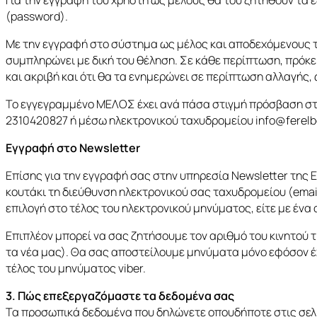
(password).
Με την εγγραφή στο σύστημα ως μέλος και αποδεχόμενους του
συμπληρώνει με δική του θέληση. Σε κάθε περίπτωση, πρόκει
και ακριβή και ότι θα τα ενημερώνει σε περίπτωση αλλαγής,
Το εγγεγραμμένο ΜΕΛΟΣ έχει ανά πάσα στιγμή πρόσβαση στα
2310420827 ή μέσω ηλεκτρονικού ταχυδρομείου
info@ferelb
Εγγραφή στο Newsletter
Επίσης για την εγγραφή σας στην υπηρεσία Newsletter της 
κουτάκι τη διεύθυνση ηλεκτρονικού σας ταχυδρομείου (emai
επιλογή στο τέλος του ηλεκτρονικού μηνύματος, είτε με ένα
Επιπλέον μπορεί να σας ζητήσουμε τον αριθμό του κινητού 
τα νέα μας). Θα σας αποστείλουμε μηνύματα μόνο εφόσον έχ
τέλος του μηνύματος viber.
3. Πώς επεξεργαζόμαστε τα δεδομένα σας
Τα προσωπικά δεδομένα που δηλώνετε οπουδήποτε στις σελίδ