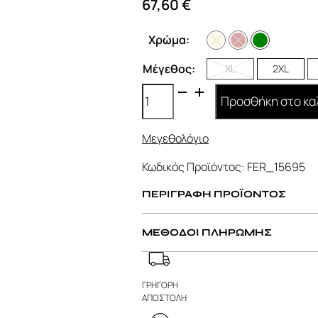
67,60
€
Χρώμα:
Μέγεθος:
XL
2XL
Μπλούζα
Προσθήκη στο κα
με
Αλυσίδα
Μεγεθολόγιο
ποσότητα
Κωδικός Προϊόντος:
FER_15695
ΠΕΡΙΓΡΑΦΗ ΠΡΟΪΟΝΤΟΣ
ΜΕΘΟΔΟΙ ΠΛΗΡΩΜΗΣ
ΓΡΗΓΟΡΗ
ΑΠΟΣΤΟΛΗ