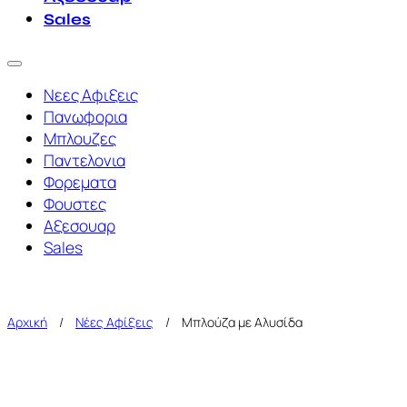
Sales
Νεες Αφιξεις
Πανωφορια
Μπλουζες
Παντελονια
Φορεματα
Φουστες
Αξεσουαρ
Sales
Αρχική
/
Νέες Αφίξεις
/
Μπλούζα με Αλυσίδα