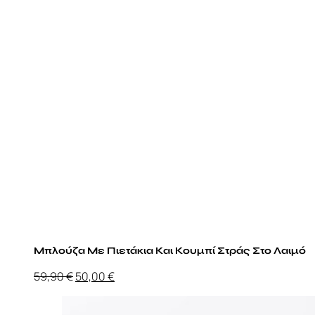
Μπλούζα Με Πιετάκια Και Κουμπί Στράς Στο Λαιμό
Original
Η
59,90
€
50,00
€
price
τρέχουσα
was:
τιμή