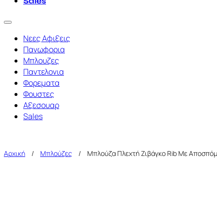
Sales
Νεες Αφιξεις
Πανωφορια
Μπλουζες
Παντελονια
Φορεματα
Φουστες
Αξεσουαρ
Sales
Αρχική
/
Μπλούζες
/
Μπλούζα Πλεχτή Ζιβάγκο Rib Με Αποσπόμ