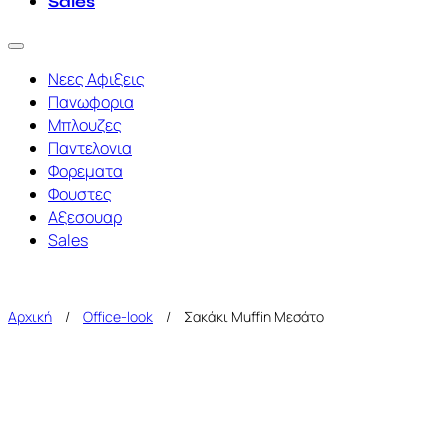
Sales
Νεες Αφιξεις
Πανωφορια
Μπλουζες
Παντελονια
Φορεματα
Φουστες
Αξεσουαρ
Sales
Αρχική
/
Office-look
/
Σακάκι Muffin Μεσάτο