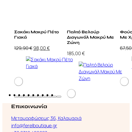
Σακάκι Μακρύ Πέτο
Παλτό Βελούρ
Φούσ
Γιακά
Διαγωνάλ Μακρύ Με
Με Χ
Ζώνη
Original
Η
129,90
€
98,00
€
67,5
185,00
€
price
τρέχουσα
was:
τιμή
129,90 €.
είναι:
98,00 €.
Επικοινωνία
Μεταμορφώσεως 36, Καλαμαριά
info@ferelboutique.gr