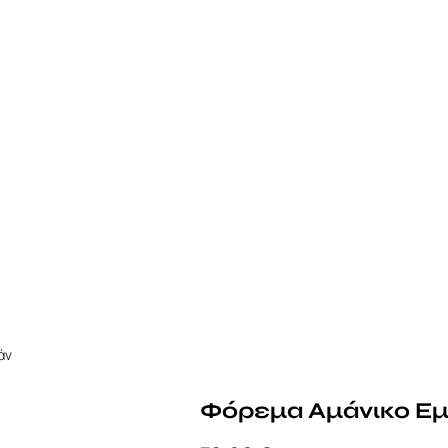
άν
Φόρεμα Αμάνικο Εμ