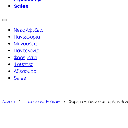
Sales
Νεες Αφιξεις
Πανωφορια
Μπλουζες
Παντελονια
Φορεματα
Φουστες
Αξεσουαρ
Sales
Αρχική
/
Προσφορές Ρούχων
/
Φόρεμα Αμάνικο Εμπριμέ με Βολ